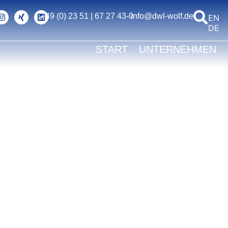
+49 (0) 23 51 | 67 27 43-0
info@dwl-wolf.de
ENG
DEU
START
UNTERNEHMEN