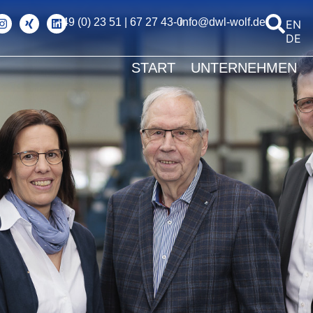
+49 (0) 23 51 | 67 27 43-0
info@dwl-wolf.de
ENG
DEU
START
UNTERNEHMEN