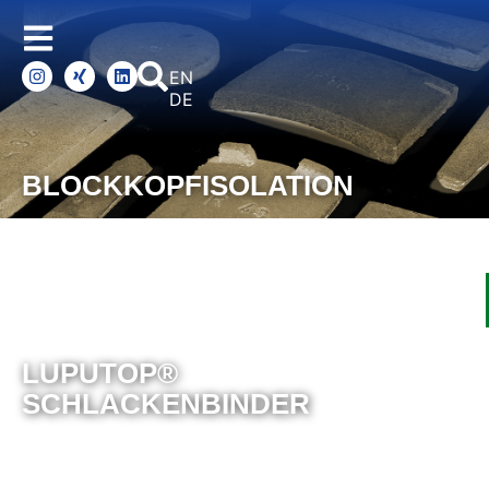
ENGLISH
DEUTSCH
BLOCKKOPFISOLATION
LUPUTOP®
SCHLACKENBINDER