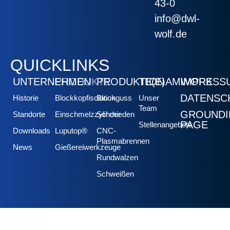
43-0
info@dwl-
wolf.de
QUICKLINKS
UNTERNEHMEN
PRODUKTE
PRODUKTION
TE(E)AMWORK
IMPRESS
DATENSC
Historie
Blockkopfisolation
Blockguss
Unser
Team
GROUNDI
Standorte
Einschmelzzylinder
Schmieden
PAGE
Stellenangebote
Downloads
Luputop®
CNC-
Plasmabrennen
News
Gießereiwerkzeuge
Rundwalzen
Schweißen