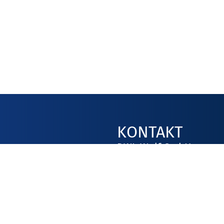
KONTAKT
DWL-Wolf GmbH
Am Raffelnberg 3
58515 Lüdenscheid
+49 (0) 23 5
info@dwl-