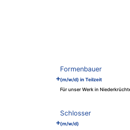
We c
Formenbauer
(m/w/d) in Teilzeit
Für unser Werk in Niederkrücht
Schlosser
(m/w/d)