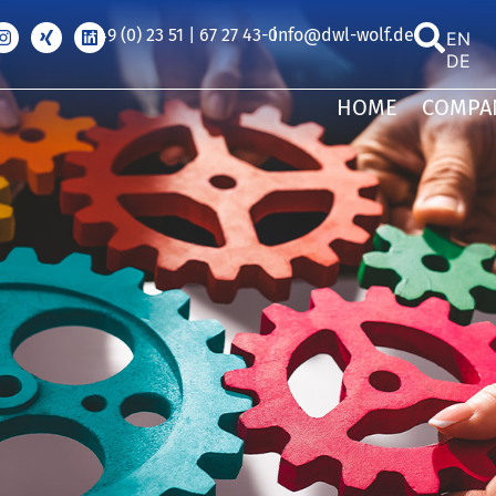
+49 (0) 23 51 | 67 27 43-0
info@dwl-wolf.de
ENGL
DEUT
HOME
COMPA